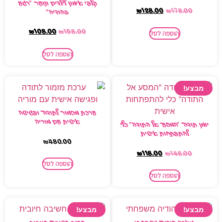
קלפי אימון לילדים ונוער "רגע
₪
128.00
₪
178.00
בהודיה"
₪
108.00
₪
158.00
הוספה לסל
הוספה לסל
צע!
ערכת מזמור לתודה ופגישה
אישית עם מוריה
תודה "המסע אל התודה" כלי
להתפתחות אישית
₪
480.00
₪
118.00
₪
148.00
הוספה לסל
הוספה לסל
צע!
מבצע!